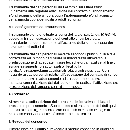
Il trattamento dei dati personali da Lei forniti sarà finalizzato
unicamente alla regolare esecuzione del contratto di abbonamento
e/o all’acquisto della singola copia l’abbonamento e/o all’acquisto
della singola copia dei nostri prodotti editoriali.
d. Liceità giuridica del trattamento
Il trattamento viene effettuato ai sensi dell’art. 6, par. 1, lett. b) GDPR,
ovvero ai fini dell’esecuzione del contratto di cui lei è parte
riguardante l’abbonamento e/o all’acquisto della singola copia dei
nostri prodotti editoriali.
Il trattamento dei dati personali avverrà secondo i principi di liceità e
correttezza ed in modo da tutelare la riservatezza attraverso la
predisposizione di adeguate misure tecniche organizzative, al fine di
evitare trattamenti non autorizzati o illeciti, o la
perdita/distruzione/danni accidentali relativi agli stessi dati. Con
riguardo ai dati personali relativi all'esecuzione del contratto di cui Lei
è parte o relativi all'adempimento ad un obbligo normativo,
la
mancata comunicazione dei dati personali impedisce l’attivazione e/o
prosecuzione del rapporto contrattuale stesso.
e. Consenso
Attraverso la sottoscrizione della presente informativa dichiara di
prestare espressamente il Suo consenso al trattamento dei dati quivi
indicati alla lett. b), in accordo con la finalità di cui alla lett. c) e in
base alla condizione di liceità individuata alla lett. d).
f. Revoca del consenso
L’interessato ha il diritto di revocare il proprio consenso in qualsiasi