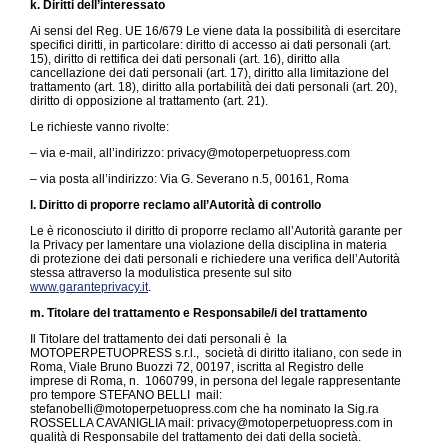
k. Diritti dell’interessato
Ai sensi del Reg. UE 16/679 Le viene data la possibilità di esercitare
specifici diritti, in particolare: diritto di accesso ai dati personali (art.
15), diritto di rettifica dei dati personali (art. 16), diritto alla
cancellazione dei dati personali (art. 17), diritto alla limitazione del
trattamento (art. 18), diritto alla portabilità dei dati personali (art. 20),
diritto di opposizione al trattamento (art. 21).
Le richieste vanno rivolte:
– via e-mail, all’indirizzo: privacy@motoperpetuopress.com
– via posta all’indirizzo: Via G. Severano n.5, 00161, Roma
l. Diritto di proporre reclamo all’Autorità di controllo
Le è riconosciuto il diritto di proporre reclamo all’Autorità garante per
la Privacy per lamentare una violazione della disciplina in materia
di protezione dei dati personali e richiedere una verifica dell’Autorità
stessa attraverso la modulistica presente sul sito
www.garanteprivacy.it
.
m. Titolare del trattamento e Responsabile/i del trattamento
Il Titolare del trattamento dei dati personali è la
MOTOPERPETUOPRESS s.r.l., società di diritto italiano, con sede in
Roma, Viale Bruno Buozzi 72, 00197, iscritta al Registro delle
imprese di Roma, n. 1060799, in persona del legale rappresentante
pro tempore STEFANO BELLI mail:
stefanobelli@motoperpetuopress.com che ha nominato la Sig.ra
ROSSELLA CAVANIGLIA mail: privacy@motoperpetuopress.com in
qualità di Responsabile del trattamento dei dati della società.