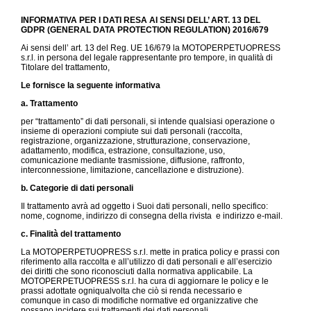
INFORMATIVA PER I DATI RESA AI SENSI DELL’ ART. 13 DEL
GDPR (GENERAL DATA PROTECTION REGULATION) 2016/679
Ai sensi dell’ art. 13 del Reg. UE 16/679 la MOTOPERPETUOPRESS
s.r.l. in persona del legale rappresentante pro tempore, in qualità di
Titolare del trattamento,
Le fornisce la seguente informativa
a. Trattamento
per “trattamento” di dati personali, si intende qualsiasi operazione o
insieme di operazioni compiute sui dati personali (raccolta,
registrazione, organizzazione, strutturazione, conservazione,
adattamento, modifica, estrazione, consultazione, uso,
comunicazione mediante trasmissione, diffusione, raffronto,
interconnessione, limitazione, cancellazione e distruzione).
b. Categorie di dati personali
Il trattamento avrà ad oggetto i Suoi dati personali, nello specifico:
nome, cognome, indirizzo di consegna della rivista e indirizzo e-mail.
c. Finalità del trattamento
La MOTOPERPETUOPRESS s.r.l. mette in pratica policy e prassi con
riferimento alla raccolta e all’utilizzo di dati personali e all’esercizio
dei diritti che sono riconosciuti dalla normativa applicabile. La
MOTOPERPETUOPRESS s.r.l. ha cura di aggiornare le policy e le
prassi adottate ogniqualvolta che ciò si renda necessario e
comunque in caso di modifiche normative ed organizzative che
possano incidere sui trattamenti dei dati personali.